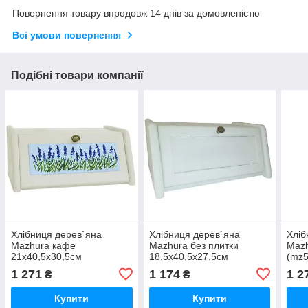
Повернення товару впродовж 14 днів за домовленістю
Всі умови повернення
Подібні товари компанії
Хлібниця дерев`яна
Хлібниця дерев`яна
Хліб
Mazhura кафе
Mazhura без плитки
Mazh
21x40,5x30,5см
18,5x40,5x27,5см
(mz
(mz508557)
(mz684402)
1 271
1 174
1 2
₴
₴
Купити
Купити