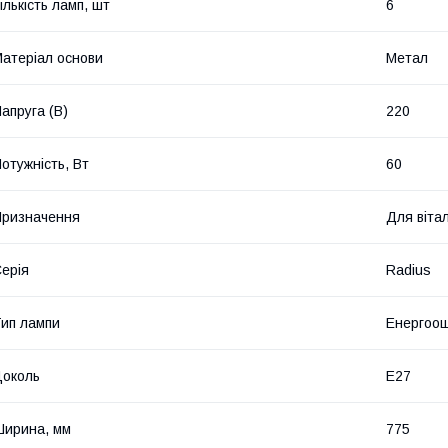
ількість ламп, шт
6
атеріал основи
Метал
апруга (В)
220
отужність, Вт
60
ризначення
Для вітал
ерія
Radius
ип лампи
Енергоощ
околь
E27
ирина, мм
775