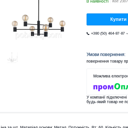
В наявності
Код:
2307
Купити
+380 (50) 464-87-87
повернення товару п
У компанії підключені
будь-який товар не п
іна за шт. Матеріал основи: Метал. Потужність, Вт: 60. Кількість л