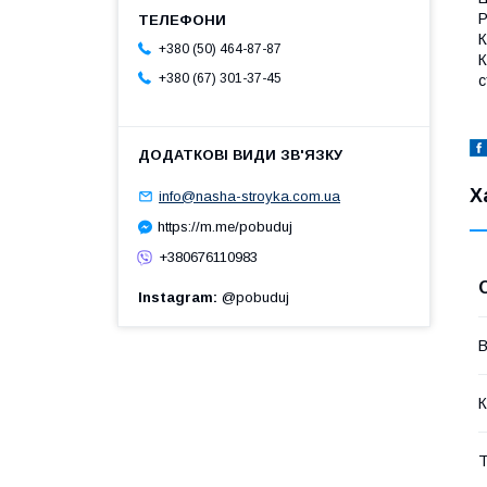
Р
К
+380 (50) 464-87-87
К
+380 (67) 301-37-45
с
Х
info@nasha-stroyka.com.ua
https://m.me/pobuduj
+380676110983
Instagram
@pobuduj
В
К
Т