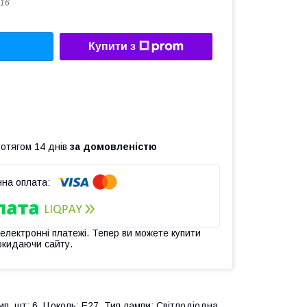
16
Купити з
ротягом 14 днів
за домовленістю
 електронні платежі. Тепер ви можете купити
окидаючи сайту.
амп, шт: 6. Цоколь: E27. Тип лампи: Світлодіодна,