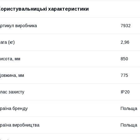
Користувальницькі характеристики
ртикул виробника
7932
ага (кг)
2,96
исота, мм
850
овжина, мм
775
лас захисту
IP20
раїна бренду
Польща
раїна виробництва
Польща