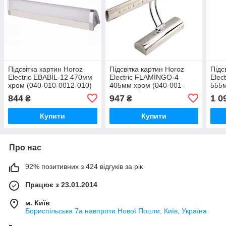
Підсвітка картин Horoz
Підсвітка картин Horoz
Підс
Electric EBABİL-12 470мм
Electric FLAMİNGO-4
Elec
хром (040-010-0012-010)
405мм хром (040-001-
555м
0004-010)
0012
844
947
1 0
₴
₴
Купити
Купити
Про нас
92% позитивних з 424 відгуків за рік
Працює з 23.01.2014
м. Київ
Бориспільська 7а навпроти Нової Пошти, Київ, Україна