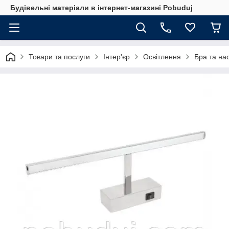
Будівельні матеріали в інтернет-магазині Pobuduj
Товари та послуги
Інтер'єр
Освітлення
Бра та нас