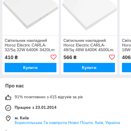
Світильник накладний
Світильник накладний
Світ
Horoz Electric CARLA-
Horoz Electric CARLA-
Horo
32/Sq 32W 6400K 3420Lm
48/Sq 48W 6400K 4500Lm
18W
225xh45мм білий
300xh45мм білий
120x
410
566
406
₴
₴
квадратний (016-059-
квадратний (016-059-
(016
0032-010)
0048-030)
Купити
Купити
Про нас
91% позитивних з 415 відгуків за рік
Працює з 23.01.2014
м. Київ
Бориспільська 7а навпроти Нової Пошти, Київ, Україна