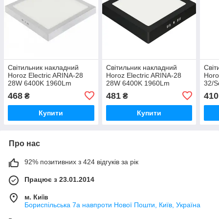
Світильник накладний
Світильник накладний
Світ
Horoz Electric ARINA-28
Horoz Electric ARINA-28
Horo
28W 6400K 1960Lm
28W 6400K 1960Lm
32/
283мм білий квадратний
283мм чорний квадратний
225x
468
481
410
₴
₴
(016-026-0028-011)
(016-026-0028-050)
квад
0032
Купити
Купити
Про нас
92% позитивних з 424 відгуків за рік
Працює з 23.01.2014
м. Київ
Бориспільська 7а навпроти Нової Пошти, Київ, Україна