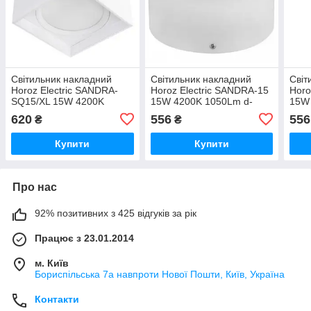
Світильник накладний
Світильник накладний
Світ
Horoz Electric SANDRA-
Horoz Electric SANDRA-15
Horo
SQ15/XL 15W 4200K
15W 4200K 1050Lm d-
15W
1050Lm 182мм h-200мм
180мм h-75мм білий
180
620
556
556
₴
₴
білий квадратний (016-
круглий (016-043-0015-
круг
045-1015-030)
030)
060)
Купити
Купити
Про нас
92% позитивних з 425 відгуків за рік
Працює з 23.01.2014
м. Київ
Бориспільська 7а навпроти Нової Пошти, Київ, Україна
Контакти