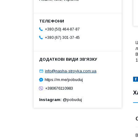
+380 (50) 464-87-87
+380 (67) 301-37-45
Ц
л
В
1
info@nasha-stroyka.com.ua
https://m.me/pobuduj
+380676110983
Х
Instagram
@pobuduj
В