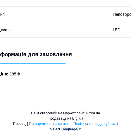
ип
Неповор
околь
LED
нформація для замовлення
іна:
385 ₴
Сайт створений на маркетплейсі
Prom.ua
Продавець на Bigl.ua
Pobuduj |
Поскаржитися на контент
|
Політика конфіденційності
Select Language
▼