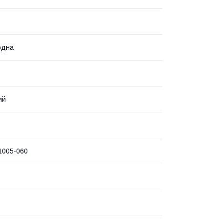
одна
ий
1005-060