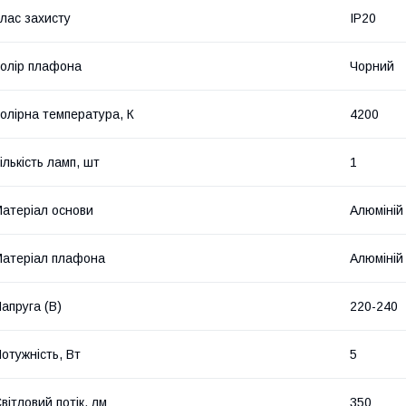
лас захисту
IP20
олір плафона
Чорний
олірна температура, К
4200
ількість ламп, шт
1
атеріал основи
Алюміній
атеріал плафона
Алюміній
апруга (В)
220-240
отужність, Вт
5
вітловий потік, лм
350