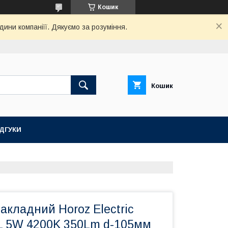
Кошик
дини компаніїї. Дякуємо за розуміння.
Кошик
ІДГУКИ
акладний Horoz Electric
 5W 4200K 350Lm d-105мм