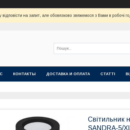
 відповісти на запит, але обовязково звяжемося з Вами в робочі го
АС
КОНТАКТЫ
ДОСТАВКА И ОПЛАТА
СТАТТІ
В
Світильник н
SANDRA-5/XL