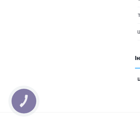
Т
Ц
І
Ц
КНОПКА
ЗВ'ЯЗКУ