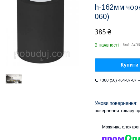
h-162мм чорн
060)
385 ₴
В наявності
Код:
2430
Купити
+380 (50) 464-87-87
повернення товару п