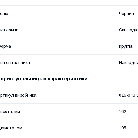
олір
Чорний
ип лампи
Світлоді
Форма
Кругла
ип світильника
Накладн
Користувальницькі характеристики
ртикул виробника
016-043-
исота, мм
162
іаметр, мм
105