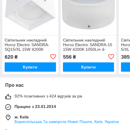
Світильник накладний
Світильник накладний
Світ
Horoz Electric SANDRA-
Horoz Electric SANDRA-15
Horo
SQ15/XL 15W 4200K
15W 4200K 1050Lm d-
5/XL
1050Lm 182мм h-200мм
180мм h-75мм білий
105м
620
556
385
₴
₴
білий квадратний (016-
круглий (016-043-0015-
круг
045-1015-030)
030)
030)
Купити
Купити
Про нас
92% позитивних з 424 відгуків за рік
Працює з 23.01.2014
м. Київ
Бориспільська 7а навпроти Нової Пошти, Київ, Україна