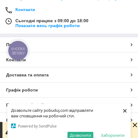
Контакти
Сьогодні працює з 09:00 до 18:00
Показати весь графік роботи
Про нас
КНОПКА
ЗВ'ЯЗКУ
Контакти
Доставка та оплата
Графік роботи
Повна версія сайту
×
Дозвольте сайту pobuduj.com відправляти
вам сповіщення на робочий стіл.
Сайт створено на маркетплейсі
Prom.ua
Powered by SendPulse
Зараз ми не можемо відразу відповісти на запит, але
обовязково звяжемося з Вами в робочі години компаніїї.
Дозволити
Заборонити
Політика конфіденційності
Дякуємо за розуміння.