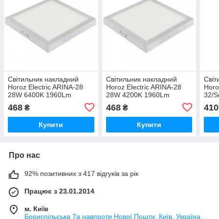
Світильник накладний
Світильник накладний
Світ
Horoz Electric ARINA-28
Horoz Electric ARINA-28
Horo
28W 6400K 1960Lm
28W 4200K 1960Lm
32/
283мм білий квадратний
283мм білий квадратний
225x
468
468
410
₴
₴
(016-026-0028-011)
(016-026-0028-030)
квад
0032
Купити
Купити
Про нас
92% позитивних з 417 відгуків за рік
Працює з 23.01.2014
м. Київ
Бориспільська 7а навпроти Нової Пошти, Київ, Україна