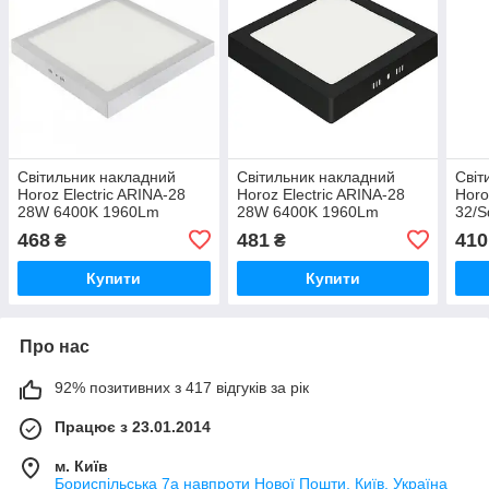
Світильник накладний
Світильник накладний
Світ
Horoz Electric ARINA-28
Horoz Electric ARINA-28
Horo
28W 6400K 1960Lm
28W 6400K 1960Lm
32/
283мм білий квадратний
283мм чорний квадратний
225x
468
481
410
₴
₴
(016-026-0028-011)
(016-026-0028-050)
квад
0032
Купити
Купити
Про нас
92% позитивних з 417 відгуків за рік
Працює з 23.01.2014
м. Київ
Бориспільська 7а навпроти Нової Пошти, Київ, Україна