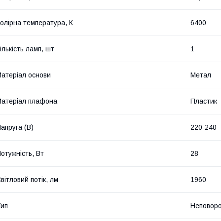
олірна температура, К
6400
ількість ламп, шт
1
атеріал основи
Метал
атеріал плафона
Пластик
апруга (В)
220-240
отужність, Вт
28
вітловий потік, лм
1960
ип
Неповор