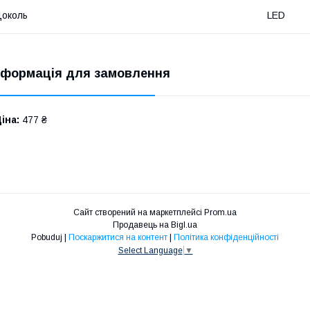
околь
LED
нформація для замовлення
іна:
477 ₴
Сайт створений на маркетплейсі
Prom.ua
Продавець на Bigl.ua
Pobuduj |
Поскаржитися на контент
|
Політика конфіденційності
Select Language
▼