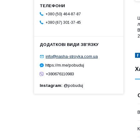
+380 (50) 464-87-87
Ц
+380 (67) 301-37-45
л
В
2
info@nasha-stroyka.com.ua
https://m.me/pobuduj
Х
+380676110983
Instagram
@pobuduj
В
К