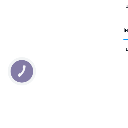
Ц
І
Ц
КНОПКА
ЗВ'ЯЗКУ