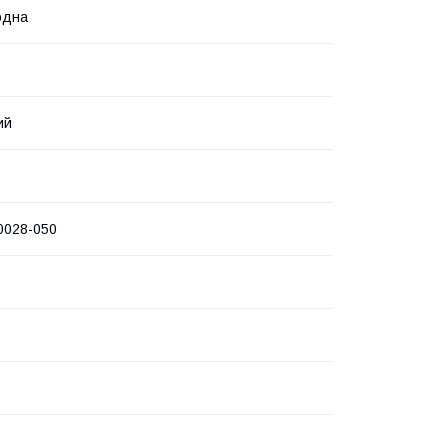
одна
ий
0028-050