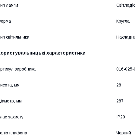
ип лампи
Світлоді
Форма
Кругла
ип світильника
Накладн
Користувальницькі характеристики
ртикул виробника
016-025-
исота, мм
28
іаметр, мм
287
лас захисту
IP20
олір плафона
Чорний