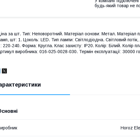
У компанії підключені
будь-який товар не п
іна за шт. Тип: Неповоротний. Матеріал основи: Метал. Матеріал пл
амп, шт: 1. Цоколь: LED. Тип лампи: Світлодіодна. Світловий потік,
: 220-240. Форма: Кругла. Клас захисту: IP20. Колір: Білий. Колір п
ртикул виробника: 016-025-0028-030. Термін експлуатації: 30000 г
арактеристики
Основні
иробник
Horoz Ele