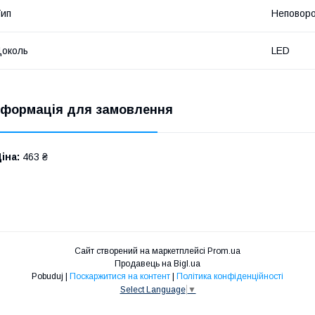
ип
Неповор
околь
LED
нформація для замовлення
іна:
463 ₴
Сайт створений на маркетплейсі
Prom.ua
Продавець на Bigl.ua
Pobuduj |
Поскаржитися на контент
|
Політика конфіденційності
Select Language
▼