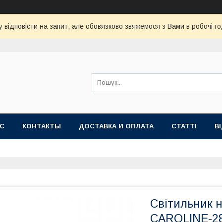
 відповісти на запит, але обовязково звяжемося з Вами в робочі го
АС
КОНТАКТЫ
ДОСТАВКА И ОПЛАТА
СТАТТІ
В
Світильник н
CAROLINE-28