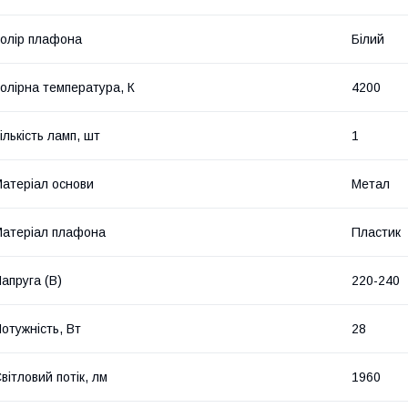
олір плафона
Білий
олірна температура, К
4200
ількість ламп, шт
1
атеріал основи
Метал
атеріал плафона
Пластик
апруга (В)
220-240
отужність, Вт
28
вітловий потік, лм
1960