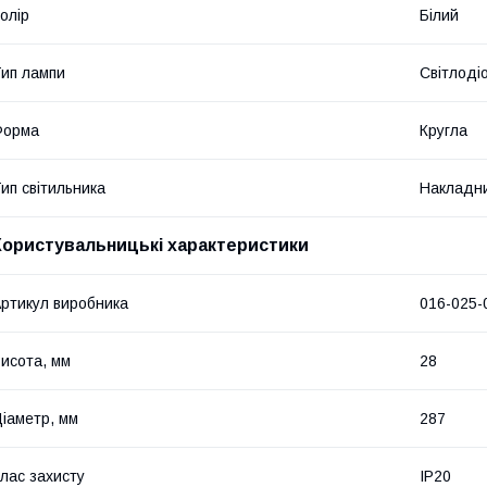
олір
Білий
ип лампи
Світлоді
Форма
Кругла
ип світильника
Накладн
Користувальницькі характеристики
ртикул виробника
016-025-
исота, мм
28
іаметр, мм
287
лас захисту
IP20