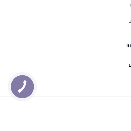
Т
Ц
І
Ц