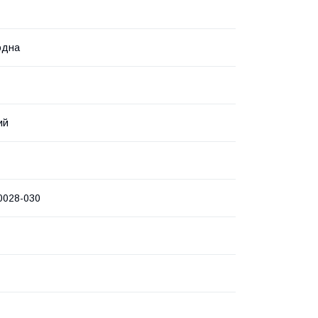
одна
ий
0028-030