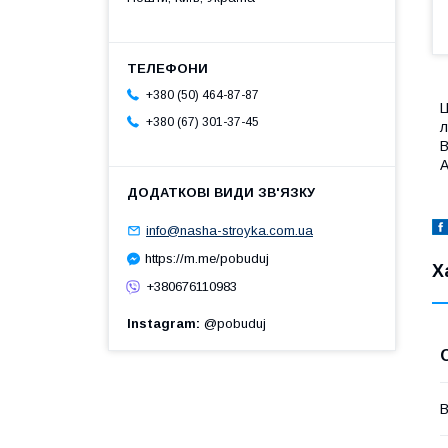
+380 (50) 464-87-87
Ц
+380 (67) 301-37-45
л
В
А
info@nasha-stroyka.com.ua
https://m.me/pobuduj
Х
+380676110983
Instagram
@pobuduj
В