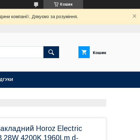
Кошик
дини компаніїї. Дякуємо за розуміння.
Кошик
ІДГУКИ
акладний Horoz Electric
 28W 4200K 1960Lm d-