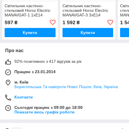
Світильник настінно-
Світильник настінно-
Світ
стельовий Horoz Electric
стельовий Horoz Electric
стел
MANAVGAT-1 1xE14
MANAVGAT-3 3xE14
MAN
120мм хром (035-003-
505мм хром (035-003-
170м
597
1 592
1 5
₴
₴
0001-010)
0003-010)
003-
Купити
Купити
Про нас
92% позитивних з 417 відгуків за рік
Працює з 23.01.2014
м. Київ
Бориспільська 7а навпроти Нової Пошти, Київ, Україна
Контакти
Сьогодні працює з 09:00 до 18:00
Показати весь графік роботи