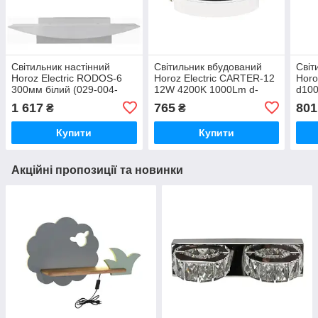
Світильник настінний
Світильник вбудований
Світ
Horoz Electric RODOS-6
Horoz Electric CARTER-12
Horo
300мм білий (029-004-
12W 4200K 1000Lm d-
d100
0006-010)
145мм чорний круглий
(029
1 617
765
801
₴
₴
(016-072-0012-020)
Купити
Купити
Акційні пропозиції та новинки