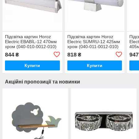
Підсвітка картин Horoz
Підсвітка картин Horoz
Підс
Electric EBABİL-12 470мм
Electric SUMRU-12 425мм
Elec
хром (040-010-0012-010)
хром (040-011-0012-010)
405м
0004
844
818
947
₴
₴
Купити
Купити
Акційні пропозиції та новинки