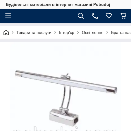
Будівельні матеріали в інтернет-магазині Pobuduj
Товари та послуги
Інтер'єр
Освітлення
Бра та нас