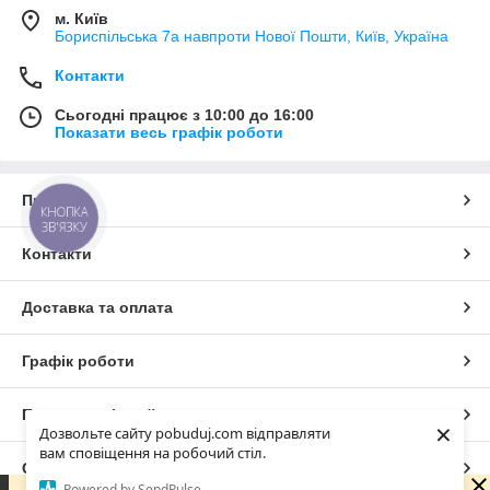
м. Київ
Бориспільська 7а навпроти Нової Пошти, Київ, Україна
Контакти
Сьогодні працює з 10:00 до 16:00
Показати весь графік роботи
Про нас
КНОПКА
ЗВ'ЯЗКУ
Контакти
Доставка та оплата
Графік роботи
Повна версія сайту
×
Дозвольте сайту pobuduj.com відправляти
вам сповіщення на робочий стіл.
Сайт створено на маркетплейсі
Prom.ua
Powered by SendPulse