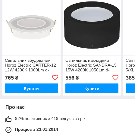
Світильник вбудований
Світильник накладний
Світ
Horoz Electric CARTER-12
Horoz Electric SANDRA-15
Horo
12W 4200K 1000Lm d-
15W 4200K 1050Lm d-
5/XL
145мм білий круглий (016-
180мм h-75мм чорний
105
765
556
385
₴
₴
072-0012-010)
круглий (016-043-0015-
круг
060)
060)
Купити
Купити
Про нас
92% позитивних з 419 відгуків за рік
Працює з 23.01.2014