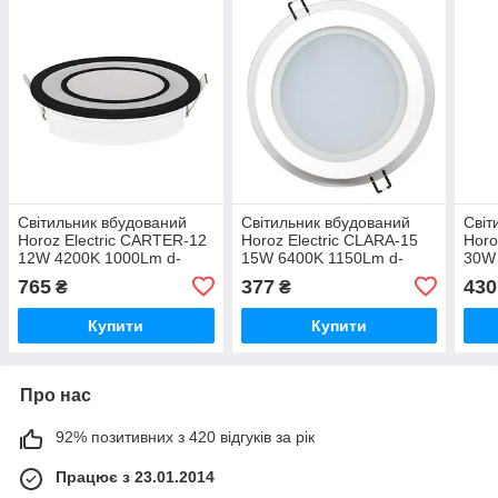
Світильник вбудований
Світильник вбудований
Світ
Horoz Electric CARTER-12
Horoz Electric CLARA-15
Horo
12W 4200K 1000Lm d-
15W 6400K 1150Lm d-
30W
145мм чорний круглий
200мм білий круглий (016-
223м
765
377
430
₴
₴
(016-072-0012-020)
016-0015-010)
052-
Купити
Купити
Про нас
92% позитивних з 420 відгуків за рік
Працює з 23.01.2014