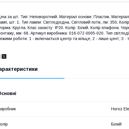
іна за шт. Тип: Неповоротний. Матеріал основи: Пластик. Матеріал 
амп, шт: 1. Тип лампи: Світлодіодна. Світловий потік, лм: 350. Колі
орма: Кругла. Клас захисту: IP20. Колір: Білий. Колір плафона: Чор
онтажу, мм: 68. Артикул виробника: 016-072-0005-020. Тип світлоді
ежими роботи: 1 - включається центр та кільце; 2 - лише цент; 3 - т
арактеристики
Основні
иробник
Horoz Ele
олір
Білий