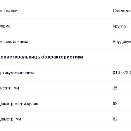
ип лампи
Світлоді
Форма
Кругла
ип світильника
Вбудову
Користувальницькі характеристики
ртикул виробника
016-072-
исота, мм
35
іаметр монтажу, мм
68
іаметр, мм
82