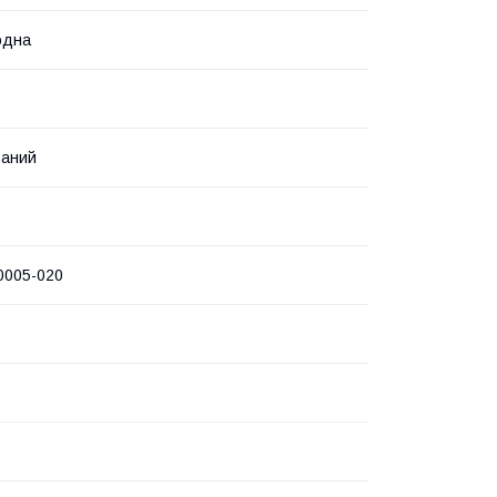
одна
ваний
0005-020