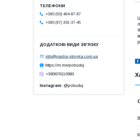
+380 (50) 464-87-87
Ц
+380 (67) 301-37-45
л
Ф
м
р
info@nasha-stroyka.com.ua
https://m.me/pobuduj
+380676110983
Х
Instagram
@pobuduj
В
К