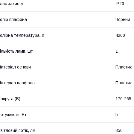
лас захисту
IP20
олір плафона
Чорний
олірна температура, К
4200
ількість ламп, шт
1
атеріал основи
Пластик
атеріал плафона
Пластик
апруга (В)
170-265
отужність, Вт
5
вітловий потік, лм
350