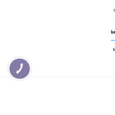
Т
І
Ц
КНОПКА
ЗВ'ЯЗКУ