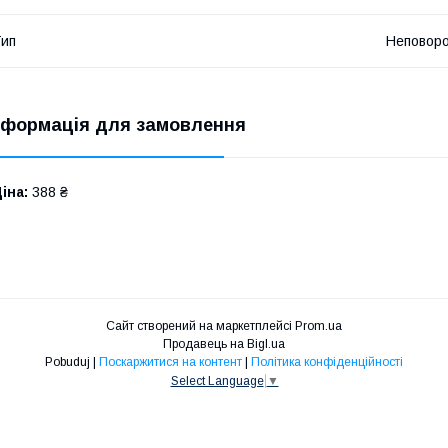
ип
Неповор
нформація для замовлення
іна:
388 ₴
Сайт створений на маркетплейсі
Prom.ua
Продавець на Bigl.ua
Pobuduj |
Поскаржитися на контент
|
Політика конфіденційності
Select Language
▼