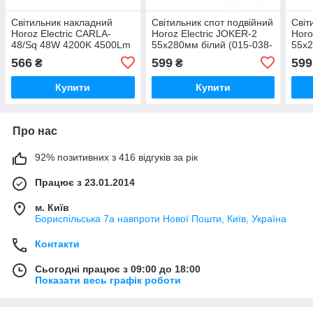
Світильник накладний
Світильник спот подвійний
Світ
Horoz Electric CARLA-
Horoz Electric JOKER-2
Horo
48/Sq 48W 4200K 4500Lm
55x280мм білий (015-038-
55x2
300xh45мм білий
0002-010)
038-
566
599
599
₴
₴
квадратний (016-059-
0048-020)
Купити
Купити
Про нас
92% позитивних з 416 відгуків за рік
Працює з 23.01.2014
м. Київ
Бориспільська 7а навпроти Нової Пошти, Київ, Україна
Контакти
Сьогодні працює з 09:00 до 18:00
Показати весь графік роботи