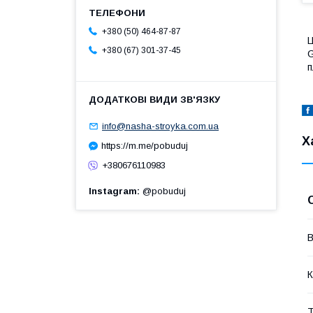
+380 (50) 464-87-87
Ц
+380 (67) 301-37-45
G
п
info@nasha-stroyka.com.ua
Х
https://m.me/pobuduj
+380676110983
Instagram
@pobuduj
В
К
Т