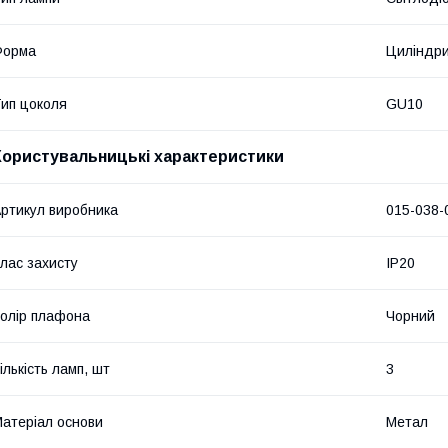
Форма
Циліндр
ип цоколя
GU10
Користувальницькі характеристики
ртикул виробника
015-038-
лас захисту
IP20
олір плафона
Чорний
ількість ламп, шт
3
атеріал основи
Метал