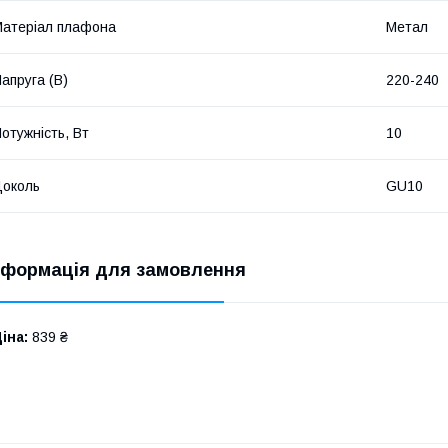
атеріал плафона
Метал
апруга (В)
220-240
отужність, Вт
10
околь
GU10
нформація для замовлення
іна:
839 ₴