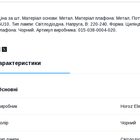
іна за шт. Матеріал основи: Метал. Матеріал плафона: Метал. Потужн
U10. Тип лампи: Світлодіодна. Напруга, В: 220-240. Форма: Циліндр
лафона: Чорний. Артикул виробника: 015-038-0004-020.
арактеристики
Основні
иробник
Horoz Ele
олір
Чорний
ип лампи
Світлоді