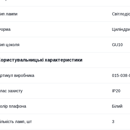
ип лампи
Світлоді
Форма
Циліндр
ип цоколя
GU10
Користувальницькі характеристики
ртикул виробника
015-038-
лас захисту
IP20
олір плафона
Білий
ількість ламп, шт
3