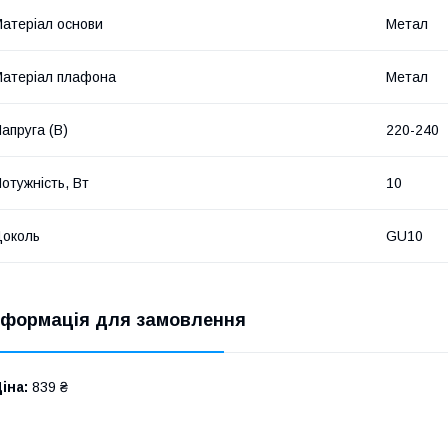
атеріал основи
Метал
атеріал плафона
Метал
апруга (В)
220-240
отужність, Вт
10
околь
GU10
нформація для замовлення
іна:
839 ₴