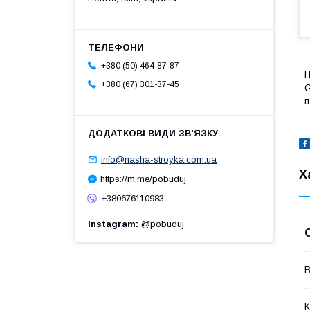
+380 (50) 464-87-87
Ц
+380 (67) 301-37-45
G
п
info@nasha-stroyka.com.ua
Х
https://m.me/pobuduj
+380676110983
Instagram
@pobuduj
В
К