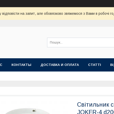
 відповісти на запит, але обовязково звяжемося з Вами в робочі го
АС
КОНТАКТЫ
ДОСТАВКА И ОПЛАТА
СТАТТІ
В
Світильник с
JOKER-4 d20