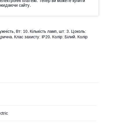
 електронні платежі. Тепер ви можете купити
окидаючи сайту.
ість, Вт: 10. Кількість ламп, шт: 3. Цоколь:
ична. Клас захисту: IP20. Колір: Білий. Колір
ctric