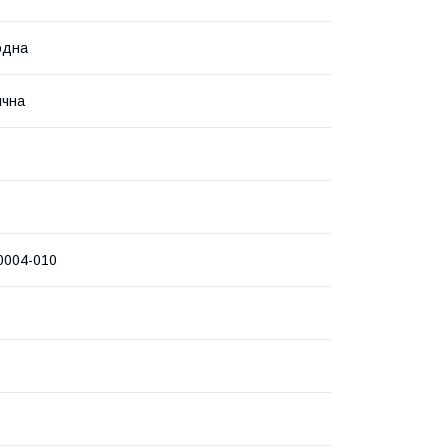
одна
ична
0004-010