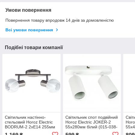
Умови повернення
Повернення товару впродовж 14 днів за домовленістю
Всі умови повернення
Подібні товари компанії
Світильник настінно-
Світильник спот подвійний
Світ
стельовий Horoz Electric
Horoz Electric JOKER-2
Horo
BODRUM-2 2xE14 255мм
55x280мм білий (015-038-
55x4
матовий хром (035-004-
0002-010)
038-
1 169
599
809
₴
₴