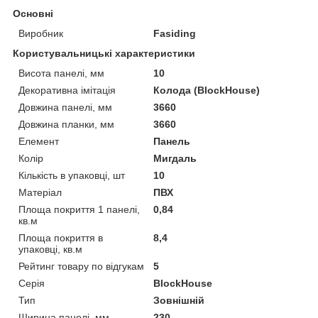
Основні
Виробник
Fasiding
Користувальницькі характеристики
Висота панелі, мм
10
Декоративна імітація
Колода (BlockHouse)
Довжина панелі, мм
3660
Довжина планки, мм
3660
Елемент
Панель
Колір
Мигдаль
Кількість в упаковці, шт
10
Матеріал
ПВХ
Площа покриття 1 панелі,
0,84
кв.м
Площа покриття в
8,4
упаковці, кв.м
Рейтинг товару по відгукам
5
Серія
BlockHouse
Тип
Зовнішній
Ширина панелі, мм
230