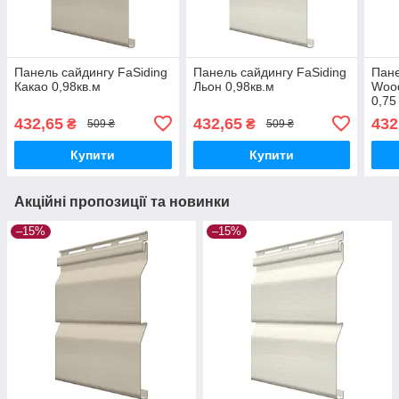
Панель сайдингу FaSiding
Панель сайдингу FaSiding
Пане
Какао 0,98кв.м
Льон 0,98кв.м
Woo
0,75
432,65
432,65
432
₴
₴
509 ₴
509 ₴
Купити
Купити
Акційні пропозиції та новинки
–15%
–15%