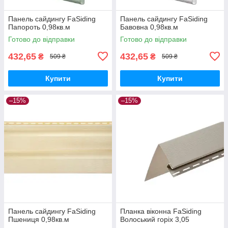
Панель сайдингу FaSiding
Панель сайдингу FaSiding
Папороть 0,98кв.м
Бавовна 0,98кв.м
Готово до відправки
Готово до відправки
432,65
432,65
₴
₴
509 ₴
509 ₴
Купити
Купити
–15%
–15%
Панель сайдингу FaSiding
Планка віконна FaSiding
Пшениця 0,98кв.м
Волоський горіх 3,05