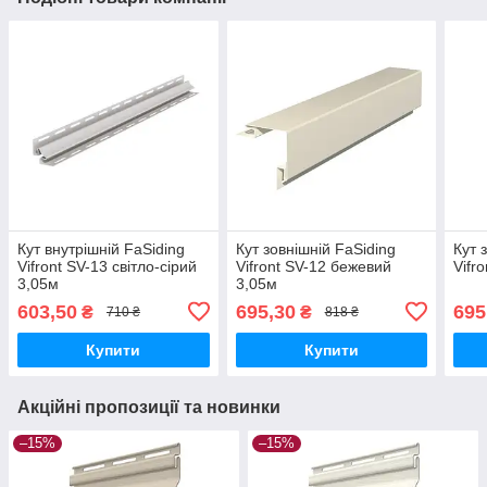
Кут внутрішній FaSiding
Кут зовнішній FaSiding
Кут 
Vifront SV-13 світло-сірий
Vifront SV-12 бежевий
Vifr
3,05м
3,05м
603,50
695,30
695
₴
₴
710 ₴
818 ₴
Купити
Купити
Акційні пропозиції та новинки
–15%
–15%