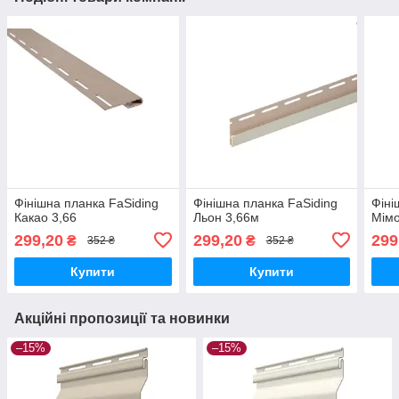
Фінішна планка FaSiding
Фінішна планка FaSiding
Фіні
Какао 3,66
Льон 3,66м
Мімо
299,20
299,20
299
₴
₴
352 ₴
352 ₴
Купити
Купити
Акційні пропозиції та новинки
–15%
–15%