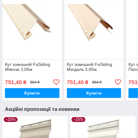
Кут зовнішній FaSiding
Кут зовнішній FaSiding
Кут 
Мімоза 3,05м
Мигдаль 3,05м
Папо
751,40
751,40
751
₴
₴
884 ₴
884 ₴
Купити
Купити
Акційні пропозиції та новинки
–15%
–15%