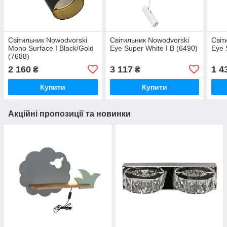
Світильник Nowodvorski
Світильник Nowodvorski
Світ
Mono Surface I Black/Gold
Eye Super White I B (6490)
Eye 
(7688)
2 160
3 117
1 4
₴
₴
Купити
Купити
Акційні пропозиції та новинки