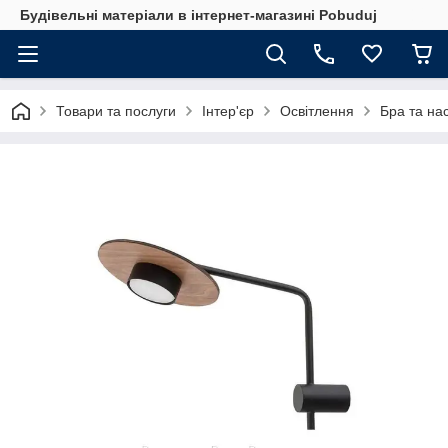
Будівельні матеріали в інтернет-магазині Pobuduj
Товари та послуги
Інтер'єр
Освітлення
Бра та нас