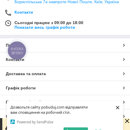
Бориспільська 7а навпроти Нової Пошти, Київ, Україна
Контакти
Сьогодні працює з 09:00 до 18:00
Показати весь графік роботи
Про нас
КНОПКА
ЗВ'ЯЗКУ
Контакти
Доставка та оплата
Графік роботи
Повна версія сайту
×
Дозвольте сайту pobuduj.com відправляти
вам сповіщення на робочий стіл.
Сайт створено на маркетплейсі
Prom.ua
Powered by SendPulse
Зараз ми не можемо відразу відповісти на запит, але
обовязково звяжемося з Вами в робочі години компаніїї.