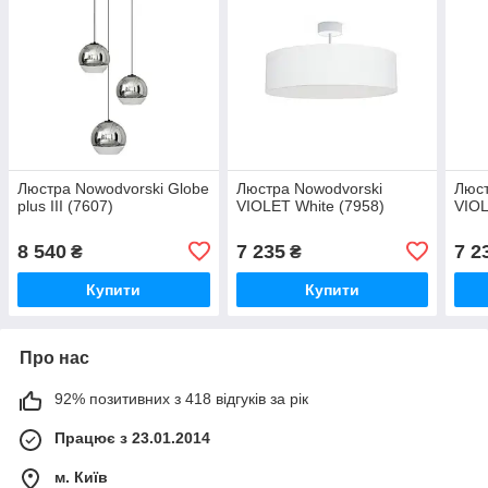
Люстра Nowodvorski Globe
Люстра Nowodvorski
Люст
plus III (7607)
VIOLET White (7958)
VIOL
8 540
7 235
7 2
₴
₴
Купити
Купити
Про нас
92% позитивних з 418 відгуків за рік
Працює з 23.01.2014
м. Київ