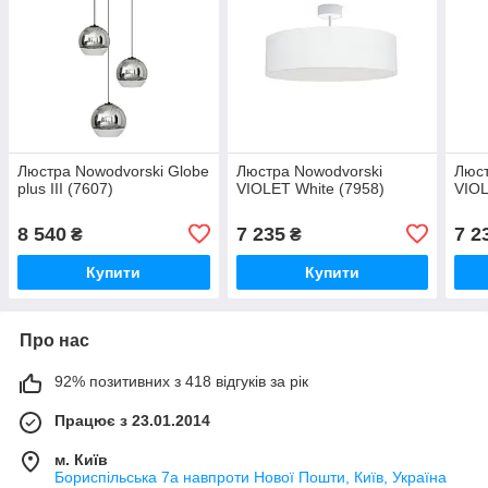
Люстра Nowodvorski Globe
Люстра Nowodvorski
Люст
plus III (7607)
VIOLET White (7958)
VIOL
8 540
7 235
7 2
₴
₴
Купити
Купити
Про нас
92% позитивних з 418 відгуків за рік
Працює з 23.01.2014
м. Київ
Бориспільська 7а навпроти Нової Пошти, Київ, Україна