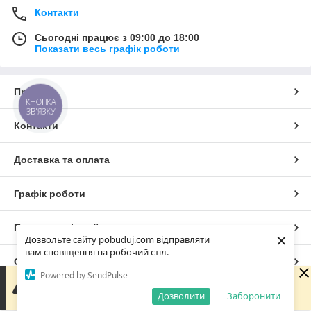
Контакти
Сьогодні працює з 09:00 до 18:00
Показати весь графік роботи
Про нас
КНОПКА
ЗВ'ЯЗКУ
Контакти
Доставка та оплата
Графік роботи
Повна версія сайту
×
Дозвольте сайту pobuduj.com відправляти
вам сповіщення на робочий стіл.
Сайт створено на маркетплейсі
Prom.ua
Powered by SendPulse
Зараз ми не можемо відразу відповісти на запит, але
обовязково звяжемося з Вами в робочі години компаніїї.
Дозволити
Заборонити
Політика конфіденційності
Дякуємо за розуміння.