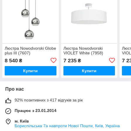
Люстра Nowodvorski Globe
Люстра Nowodvorski
Люст
plus III (7607)
VIOLET White (7958)
VIOL
8 540
7 235
7 2
₴
₴
Купити
Купити
Про нас
92% позитивних з 417 відгуків за рік
Працює з 23.01.2014
м. Київ
Бориспільська 7а навпроти Нової Пошти, Київ, Україна