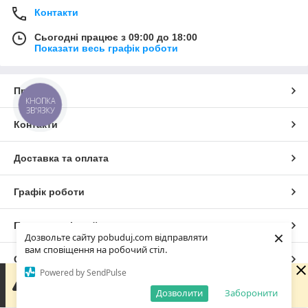
Контакти
Сьогодні працює з 09:00 до 18:00
Показати весь графік роботи
Про нас
КНОПКА
ЗВ'ЯЗКУ
Контакти
Доставка та оплата
Графік роботи
Повна версія сайту
×
Дозвольте сайту pobuduj.com відправляти
вам сповіщення на робочий стіл.
Сайт створено на маркетплейсі
Prom.ua
Powered by SendPulse
Зараз ми не можемо відразу відповісти на запит, але
обовязково звяжемося з Вами в робочі години компаніїї.
Дозволити
Заборонити
Політика конфіденційності
Дякуємо за розуміння.