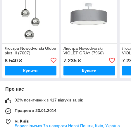
Люстра Nowodvorski Globe
Люстра Nowodvorski
Люст
plus III (7607)
VIOLET GRAY (7960)
VIOL
8 540
7 235
7 2
₴
₴
Купити
Купити
Про нас
92% позитивних з 417 відгуків за рік
Працює з 23.01.2014
м. Київ
Бориспільська 7а навпроти Нової Пошти, Київ, Україна