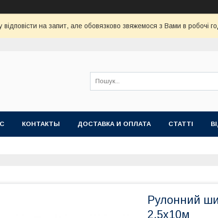
 відповісти на запит, але обовязково звяжемося з Вами в робочі го
АС
КОНТАКТЫ
ДОСТАВКА И ОПЛАТА
СТАТТІ
В
Рулонний ши
2,5x10м