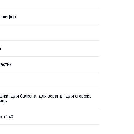
й шифер
й
ластик
анки, Для балкона, Для веранді, Для огорожі,
иць
до +140