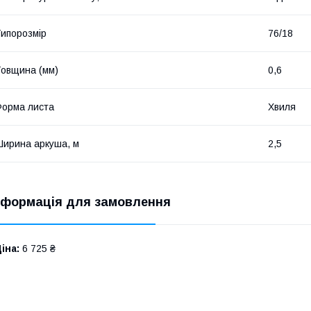
ипорозмір
76/18
овщина (мм)
0,6
орма листа
Хвиля
ирина аркуша, м
2,5
нформація для замовлення
іна:
6 725 ₴