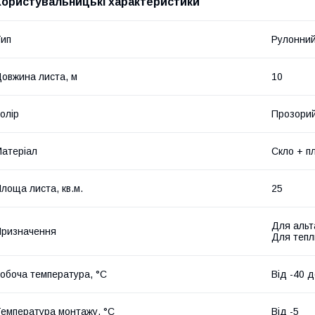
Користувальницькі характеристики
ип
Рулонни
овжина листа, м
10
олір
Прозори
атеріал
Скло + п
лоща листа, кв.м.
25
Для альт
ризначення
Для тепл
обоча температура, °C
Від -40 
емпература монтажу, °C
Від -5