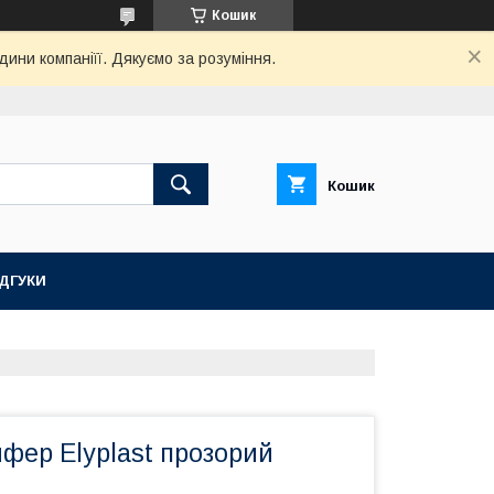
Кошик
дини компаніїї. Дякуємо за розуміння.
Кошик
ІДГУКИ
фер Elyplast прозорий