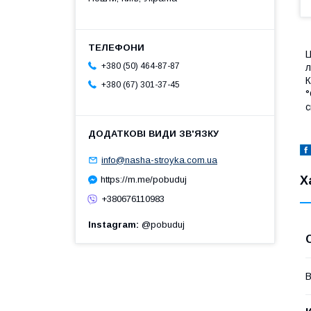
Ц
+380 (50) 464-87-87
л
К
+380 (67) 301-37-45
°
с
info@nasha-stroyka.com.ua
Х
https://m.me/pobuduj
+380676110983
Instagram
@pobuduj
В