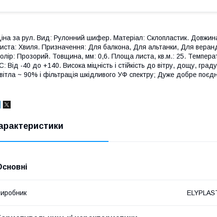
іна за рул. Вид: Рулонний шифер. Матеріал: Склопластик. Довжина
иста: Хвиля. Призначення: Для балкона, Для альтанки, Для веранд
олір: Прозорий. Товщина, мм: 0,6. Площа листа, кв.м.: 25. Темпера
C: Від -40 до +140. Висока міцність і стійкість до вітру, дощу, гра
вітла ~ 90% і фільтрація шкідливого УФ спектру; Дуже добре поєд
арактеристики
Основні
иробник
ELYPLAS