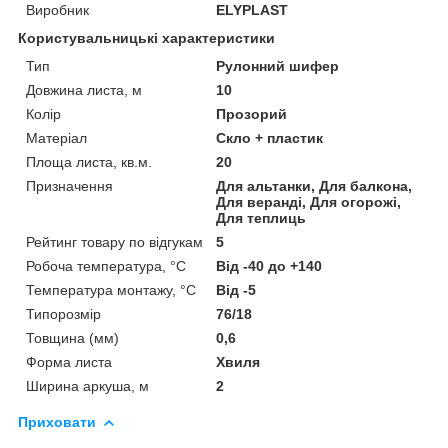
Виробник
ELYPLAST
Користувальницькі характеристики
Тип
Рулонний шифер
Довжина листа, м
10
Колір
Прозорий
Матеріал
Скло + пластик
Площа листа, кв.м.
20
Призначення
Для альтанки, Для балкона,
Для веранді, Для огорожі,
Для теплиць
Рейтинг товару по відгукам
5
Робоча температура, °C
Від -40 до +140
Температура монтажу, °C
Від -5
Типорозмір
76/18
Товщина (мм)
0,6
Форма листа
Хвиля
Ширина аркуша, м
2
Приховати