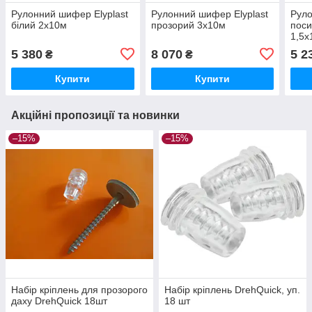
Рулонний шифер Elyplast
Рулонний шифер Elyplast
Руло
білий 2x10м
прозорий 3x10м
поси
1,5x
5 380
8 070
5 2
₴
₴
Купити
Купити
Акційні пропозиції та новинки
–15%
–15%
Набір кріплень для прозорого
Набір кріплень DrehQuick, уп.
даху DrehQuick 18шт
18 шт