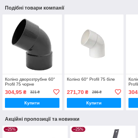
Подібні товари компанії
Коліно дворозтрубне 60°
Коліно 60° Profil 75 біле
Колі
Profil 75 чорне
Profi
304,95
271,70
304
₴
₴
321 ₴
286 ₴
Купити
Купити
Акційні пропозиції та новинки
–25%
–25%