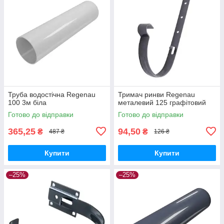
Труба водостічна Regenau
Тримач ринви Regenau
100 3м біла
металевий 125 графітовий
Готово до відправки
Готово до відправки
365,25
94,50
₴
₴
487 ₴
126 ₴
Купити
Купити
–25%
–25%