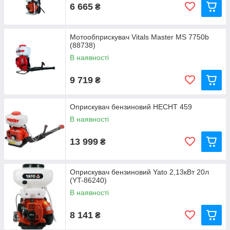
6 665
₴
Мотообприскувач Vitals Master MS 7750b
(88738)
В наявності
9 719
₴
Оприскувач бензиновий HECHT 459
В наявності
13 999
₴
Оприскувач бензиновий Yato 2,13кВт 20л
(YT-86240)
В наявності
8 141
₴