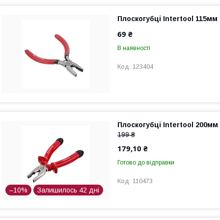
Плоскогубці Intertool 115мм 
69 ₴
В наявності
123404
Плоскогубці Intertool 200мм 
199 ₴
179,10 ₴
Готово до відправки
110473
–10%
Залишилось 42 дні