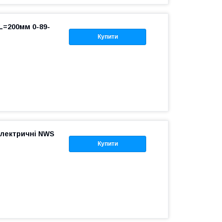
 L=200мм 0-89-
Купити
електричні NWS
Купити