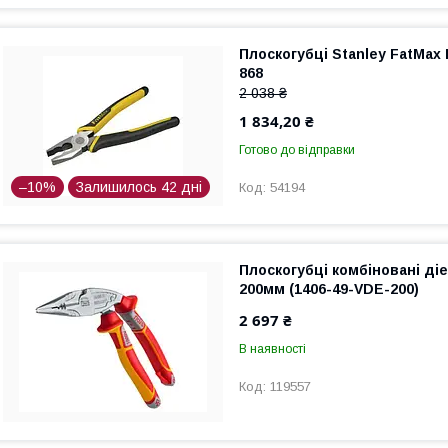
Плоскогубці Stanley FatMax
868
2 038 ₴
1 834,20 ₴
Готово до відправки
–10%
Залишилось 42 дні
54194
Плоскогубці комбіновані ді
200мм (1406-49-VDE-200)
2 697 ₴
В наявності
119557