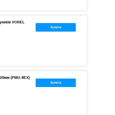
дників VOREL
Купити
220мм (PMU-8EX)
Купити