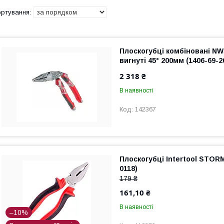
Плоскогубці комбіновані NW
вигнуті 45° 200мм (1406-69-2
2 318 ₴
В наявності
142367
Плоскогубці Intertool STOR
0118)
179 ₴
161,10 ₴
В наявності
–10%