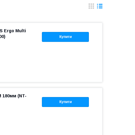
S Ergo Multi
00)
Купити
M 180мм (NT-
Купити