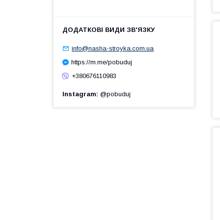
info@nasha-stroyka.com.ua
https://m.me/pobuduj
+380676110983
Instagram
@pobuduj