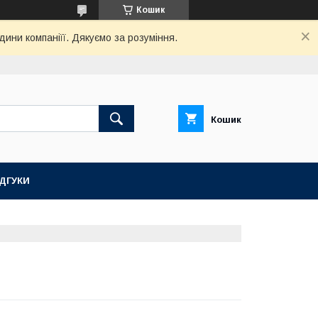
Кошик
дини компаніїї. Дякуємо за розуміння.
Кошик
ІДГУКИ