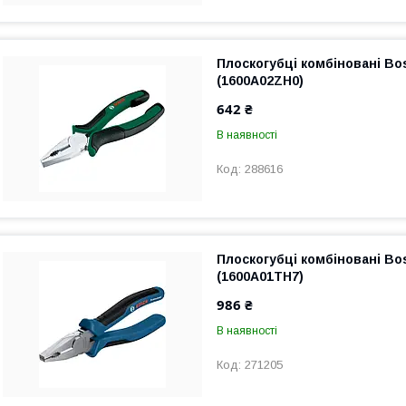
Плоскогубці комбіновані Bo
(1600A02ZH0)
642 ₴
В наявності
288616
Плоскогубці комбіновані Bo
(1600A01TH7)
986 ₴
В наявності
271205