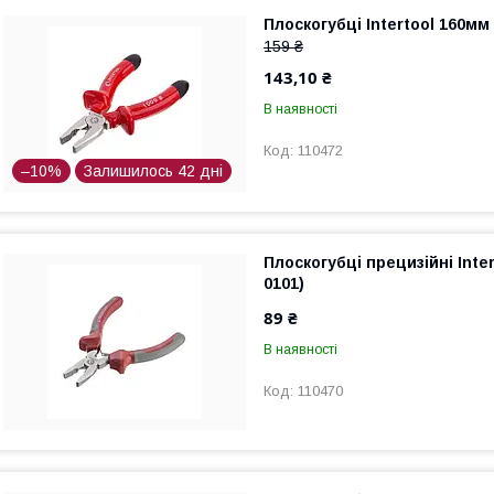
Плоскогубці Intertool 160мм 
159 ₴
143,10 ₴
В наявності
110472
–10%
Залишилось 42 дні
Плоскогубці прецизійні Inte
0101)
89 ₴
В наявності
110470