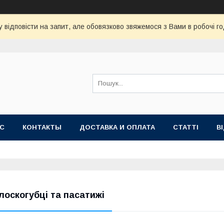
 відповісти на запит, але обовязково звяжемося з Вами в робочі го
АС
КОНТАКТЫ
ДОСТАВКА И ОПЛАТА
СТАТТІ
В
лоскогубці та пасатижі