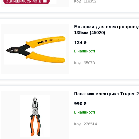
Залишилось 46 днів
118352
Бокорізи для електропрові
135мм (45020)
124 ₴
В наявності
95078
Пасатижі електрика Truper 
990 ₴
В наявності
276514