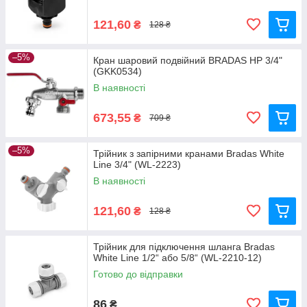
121,60
₴
128 ₴
–5%
Кран шаровий подвійний BRADAS НР 3/4"
(GKK0534)
В наявності
673,55
₴
709 ₴
–5%
Трійник з запірними кранами Bradas White
Line 3/4" (WL-2223)
В наявності
121,60
₴
128 ₴
Трійник для підключення шланга Bradas
White Line 1/2“ або 5/8“ (WL-2210-12)
Готово до відправки
86
₴