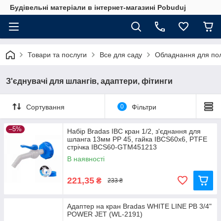
Будівельні матеріали в інтернет-магазині Pobuduj
Товари та послуги
Все для саду
Обладнання для по
З'єднувачі для шлангів, адаптери, фітинги
Сортування
0
Фільтри
–5%
Набір Bradas IBC кран 1/2, з'єднання для
шланга 13мм PP 45, гайка IBCS60x6, PTFE
стрічка IBCS60-GTM451213
В наявності
221,35
₴
233 ₴
Адаптер на кран Bradas WHITE LINE РВ 3/4"
POWER JET (WL-2191)