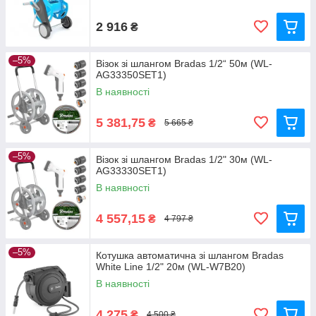
2 916
₴
–5%
Візок зі шлангом Bradas 1/2“ 50м (WL-
AG33350SET1)
В наявності
5 381,75
₴
5 665 ₴
–5%
Візок зі шлангом Bradas 1/2" 30м (WL-
AG33330SET1)
В наявності
4 557,15
₴
4 797 ₴
–5%
Котушка автоматична зі шлангом Bradas
White Line 1/2" 20м (WL-W7B20)
В наявності
4 275
₴
4 500 ₴