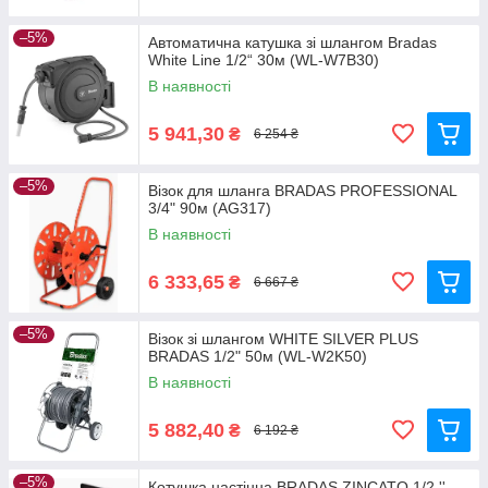
–5%
Автоматична катушка зі шлангом Bradas
White Line 1/2“ 30м (WL-W7B30)
В наявності
5 941,30
₴
6 254 ₴
–5%
Візок для шланга BRADAS PROFESSIONAL
3/4" 90м (AG317)
В наявності
6 333,65
₴
6 667 ₴
–5%
Візок зі шлангом WHITE SILVER PLUS
BRADAS 1/2" 50м (WL-W2K50)
В наявності
5 882,40
₴
6 192 ₴
–5%
Котушка настінна BRADAS ZINCATO 1/2 ''