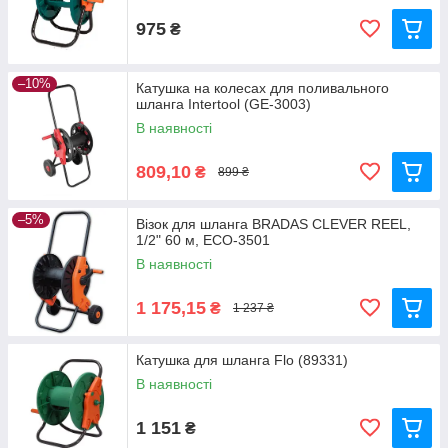
975
₴
–10%
Катушка на колесах для поливального
шланга Intertool (GE-3003)
В наявності
809,10
₴
899 ₴
–5%
Візок для шланга BRADAS CLEVER REEL,
1/2" 60 м, ECO-3501
В наявності
1 175,15
₴
1 237 ₴
Катушка для шланга Flo (89331)
В наявності
1 151
₴