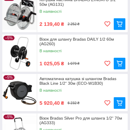
50м (AG131)
В наявності
2 139,40
₴
2 252 ₴
–5%
Візок для шлангу Bradas DAILY 1/2 60м
(AG260)
В наявності
1 025,05
₴
1 079 ₴
–5%
Автоматична катушка зі шлангом Bradas
Black Line 1/2“ 30м (ECO-W1B30)
В наявності
5 920,40
₴
6 232 ₴
–5%
Візок Bradas Silver Pro для шланга 1/2“ 70м
(AG333)
В наявності