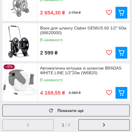
2 654,30
₴
2 794 ₴
Візок для шлангу Claber GENIUS 60 1/2" 60м
(88620000)
В наявності
2 599
₴
–5%
Автоматична котушка зі шлангом BRADAS
WHITE LINE 1/2"20м (W6B20)
В наявності
4 169,55
₴
4 389 ₴
Показати ще
1
/ 3