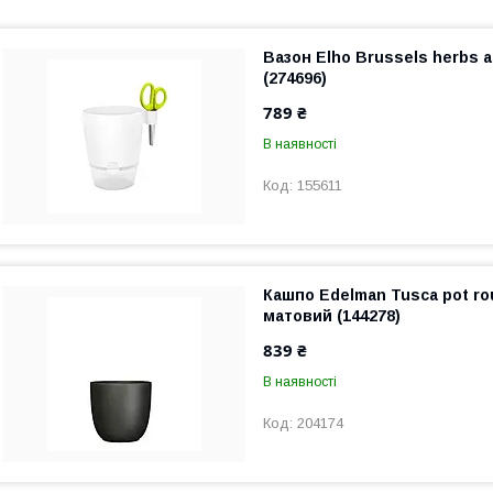
Вазон Elho Brussels herbs al
(274696)
789 ₴
В наявності
155611
Кашпо Edelman Tusca pot ro
матовий (144278)
839 ₴
В наявності
204174