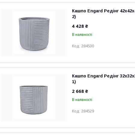
Кашпо Engard Редінг 42x42x
2)
4 428 ₴
В наявності
284530
Кашпо Engard Редінг 32x32x
1)
2 668 ₴
В наявності
284529