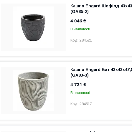
Кашпо Engard Шефілд 43x43
(GA85-2)
4 046 ₴
В наявності
284521
Кашпо Engard Бат 43x43x47
(GA83-3)
4 721 ₴
В наявності
284517