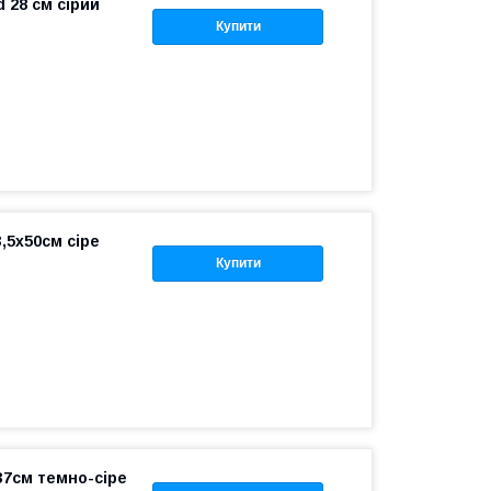
 28 см сірий
Купити
,5x50см сіре
Купити
37см темно-сіре