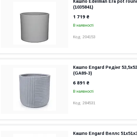
Кашпо Edelman Era pot round
(1035841)
1 719 ₴
В наявності
204153
Кашпо Engard Редінг 53,5x53
(GA89-3)
6 891 ₴
В наявності
284531
Кашпо Engard Веллс 51x51x