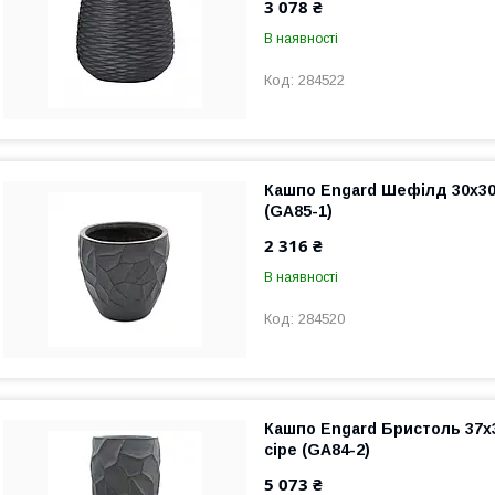
3 078 ₴
В наявності
284522
Кашпо Engard Шефілд 30x30
(GA85-1)
2 316 ₴
В наявності
284520
Кашпо Engard Бристоль 37x
сіре (GA84-2)
5 073 ₴