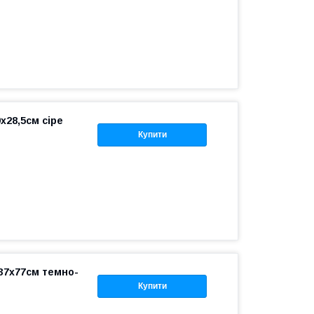
x28,5см сіре
Купити
37x77см темно-
Купити