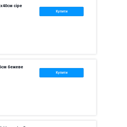
x40см сіре
Купити
,5см бежеве
Купити