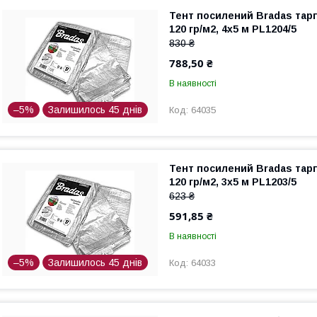
Тент посилений Bradas тарп
120 гр/м2, 4x5 м PL1204/5
830 ₴
788,50 ₴
В наявності
–5%
Залишилось 45 днів
64035
Тент посилений Bradas тарп
120 гр/м2, 3x5 м PL1203/5
623 ₴
591,85 ₴
В наявності
–5%
Залишилось 45 днів
64033