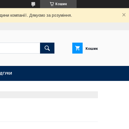
Кошик
дини компаніїї. Дякуємо за розуміння.
Кошик
ІДГУКИ