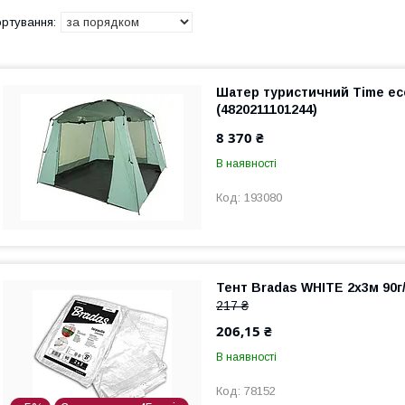
Шатер туристичний Time ec
(4820211101244)
8 370 ₴
В наявності
193080
Тент Bradas WHITE 2х3м 90г
217 ₴
206,15 ₴
В наявності
78152