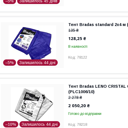
–5%
Залишилось 45 днів
Тент Bradas standard 2x4 м 
135 ₴
128,25 ₴
В наявності
78122
–5%
Залишилось 44 дні
Тент Bradas LENO CRISTAL 6
(PLC1006/10)
2 278 ₴
2 050,20 ₴
Готово до відправки
–10%
Залишилось 44 дні
78218