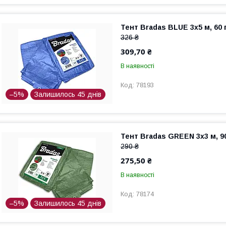
Тент Bradas BLUE 3x5 м, 60 г
326 ₴
309,70 ₴
В наявності
78193
–5%
Залишилось 45 днів
Тент Bradas GREEN 3x3 м, 90
290 ₴
275,50 ₴
В наявності
78174
–5%
Залишилось 45 днів