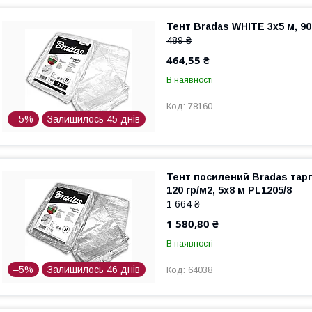
Тент Bradas WHITE 3x5 м, 90
489 ₴
464,55 ₴
В наявності
78160
–5%
Залишилось 45 днів
Тент посилений Bradas тарп
120 гр/м2, 5x8 м PL1205/8
1 664 ₴
1 580,80 ₴
В наявності
–5%
Залишилось 46 днів
64038