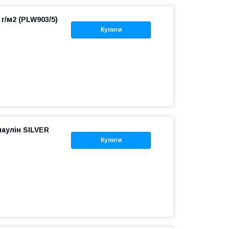
 г/м2 (PLW903/5)
Купити
аулін SILVER
Купити