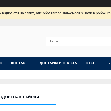
 відповісти на запит, але обовязково звяжемося з Вами в робочі го
АС
КОНТАКТЫ
ДОСТАВКА И ОПЛАТА
СТАТТІ
В
адові павільйони