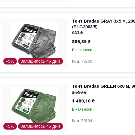
Тент Bradas GRAY 3x5 м, 200
(PLG2003/5)
933 ₴
886,35 ₴
В наявності
–5%
Залишилось 45 днів
78200
Тент Bradas GREEN 6x8 м, 90
1 558 ₴
1 480,10 ₴
В наявності
78194
–5%
Залишилось 46 днів