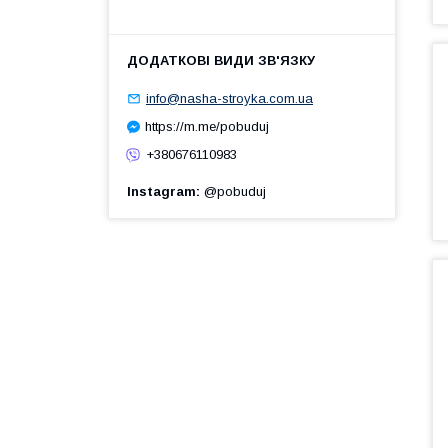
info@nasha-stroyka.com.ua
https://m.me/pobuduj
+380676110983
Instagram
@pobuduj