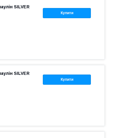
аулін SILVER
Купити
аулін SILVER
Купити