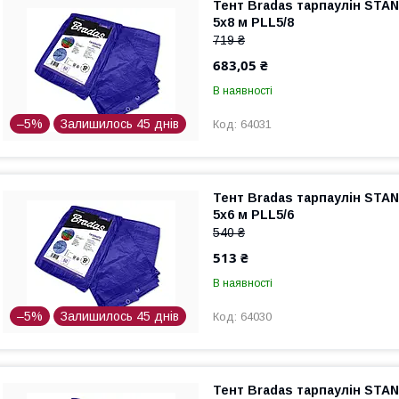
Тент Bradas тарпаулін STAN
5x8 м PLL5/8
719 ₴
683,05 ₴
В наявності
–5%
Залишилось 45 днів
64031
Тент Bradas тарпаулін STAN
5x6 м PLL5/6
540 ₴
513 ₴
В наявності
–5%
Залишилось 45 днів
64030
Тент Bradas тарпаулін STAN