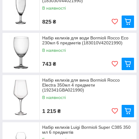
(183030V44021990)
В наявності
825
₴
Набір келихів для води Bormioli Rocco Eco
230мл 6 предметів (183010V42021990)
В наявності
743
₴
Набір келихів для вина Bormioli Rocco
Electra 350мл 4 предмети
(192341GBA021990)
В наявності
1 215
₴
Набір келихів Luigi Bormioli Super С385 350
мл 6 предметів