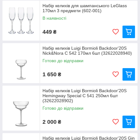
Набір келихів для шампанського LeGlass
170мл 3 предмети (602-001)
В наявності
449
₴
Набір келихів Luigi Bormioli Backdoor'20S
Nick&Nora C 542 170мл 6шт (32622028940)
Готово до відправки
1 650
₴
Набір келихів Luigi Bormioli Backdoor'20S
Hemingway Special C 541 250мл 6шт
(32622028902)
Готово до відправки
2 000
₴
Набір келихів Luigi Bormioli Backdoor'20S Gin