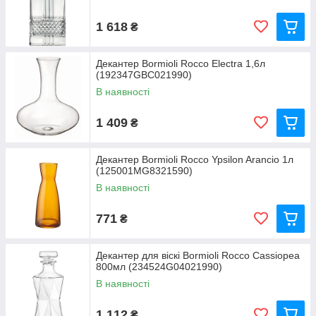
1 618
₴
Декантер Bormioli Rocco Electra 1,6л
(192347GBC021990)
В наявності
1 409
₴
Декантер Bormioli Rocco Ypsilon Arancio 1л
(125001MG8321590)
В наявності
771
₴
Декантер для віскі Bormioli Rocco Cassiopea
800мл (234524G04021990)
В наявності
1 112
₴