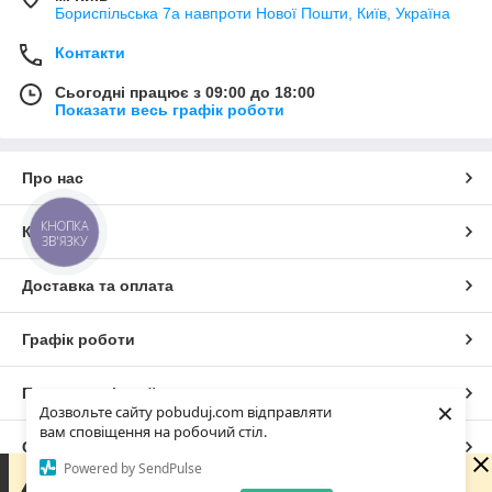
Бориспільська 7а навпроти Нової Пошти, Київ, Україна
Контакти
Сьогодні працює з 09:00 до 18:00
Показати весь графік роботи
Про нас
КНОПКА
Контакти
ЗВ'ЯЗКУ
Доставка та оплата
Графік роботи
Повна версія сайту
×
Дозвольте сайту pobuduj.com відправляти
вам сповіщення на робочий стіл.
Сайт створено на маркетплейсі
Prom.ua
Powered by SendPulse
Зараз ми не можемо відразу відповісти на запит, але
обовязково звяжемося з Вами в робочі години компаніїї.