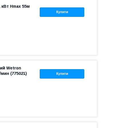
1 кВт Hmax 55м
Купити
ий Wetron
/мин (775021)
Купити