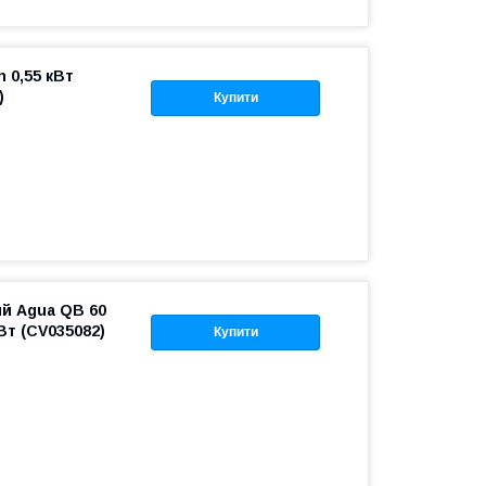
 0,55 кВт
)
Купити
й Agua QB 60
Вт (CV035082)
Купити