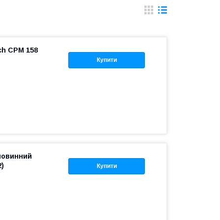
ch CPM 158
Купити
ловинний
2)
Купити