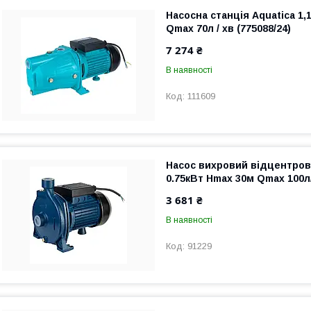
Насосна станція Aquatica 1,
Qmax 70л / хв (775088/24)
7 274 ₴
В наявності
111609
Насос вихровий відцентров
0.75кВт Hmax 30м Qmax 100л
3 681 ₴
В наявності
91229