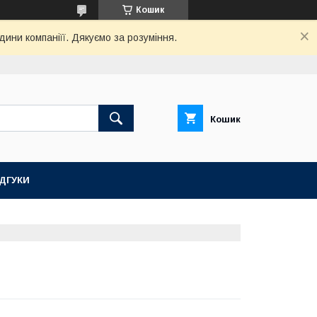
Кошик
дини компаніїї. Дякуємо за розуміння.
Кошик
ІДГУКИ