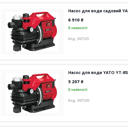
Насос для води садовий YA
6 910 ₴
В наявності
267131
Насос для води YATO YT-85
5 207 ₴
В наявності
267130