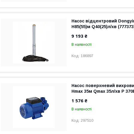
Насос відцентровий Dongyin
H85(55)м Q40(25)л/хв (777373
9 193 ₴
В наявності
186897
Насос поверхневий вихрови
Нmax 35м Qmax 35л/хв P 370
1 576 ₴
В наявності
297510