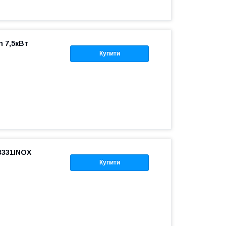
 7,5кВт
Купити
3331INOX
Купити