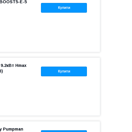
r BOOST5-E-5
Купити
 9.2кВт Hmax
3)
Купити
ку Pumpman