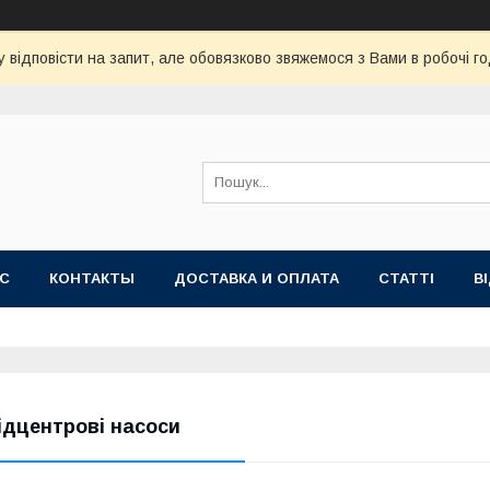
 відповісти на запит, але обовязково звяжемося з Вами в робочі го
АС
КОНТАКТЫ
ДОСТАВКА И ОПЛАТА
СТАТТІ
В
ідцентрові насоси