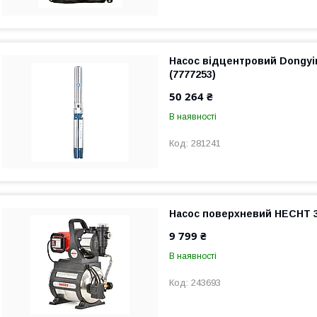
Насос відцентровий Dongyin
(7777253)
50 264 ₴
В наявності
281241
Насос поверхневий HECHT 
9 799 ₴
В наявності
243693