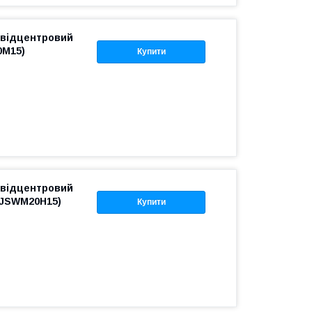
 відцентровий
0M15)
Купити
 відцентровий
ADJSWM20H15)
Купити