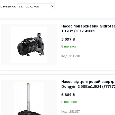
Насос поверхневий Gidrote
1,1кВт (GD-142009
5 097 ₴
В наявності
311930
Насос відцентровий сверд
Dongyin 2.5SEm1.8/24 (77737
6 889 ₴
В наявності
281157