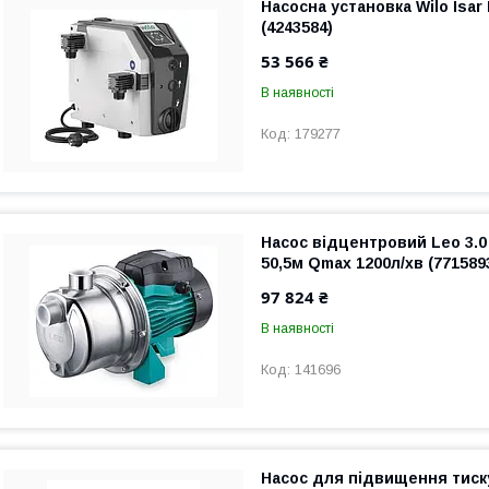
Насосна установка Wilo Isa
(4243584)
53 566 ₴
В наявності
179277
Насос відцентровий Leo 3.0
50,5м Qmax 1200л/хв (771589
97 824 ₴
В наявності
141696
Насос для підвищення тис