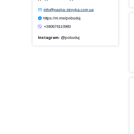
info@nasha-stroyka.com.ua
https://m.me/pobuduj
+380676110983
Instagram
@pobuduj