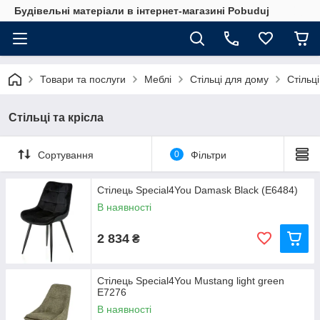
Будівельні матеріали в інтернет-магазині Pobuduj
Товари та послуги
Меблі
Стільці для дому
Стільці
Стільці та крісла
Сортування
0
Фільтри
Стілець Special4You Damask Black (E6484)
В наявності
2 834
₴
Стілець Special4You Mustang light green
E7276
В наявності