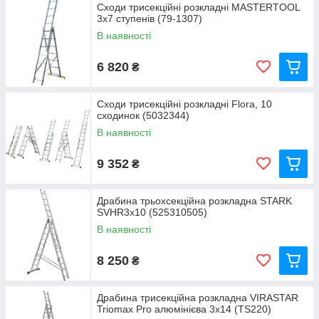
Сходи трисекційні розкладні MASTERTOOL
3x7 ступенів (79-1307)
В наявності
6 820
₴
Сходи трисекційні розкладні Flora, 10
сходинок (5032344)
В наявності
9 352
₴
Драбина трьохсекційна розкладна STARK
SVHR3х10 (525310505)
В наявності
8 250
₴
Драбина трисекційна розкладна VIRASTAR
Triomax Pro алюмінієва 3x14 (TS220)