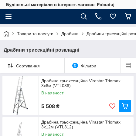
Будівельні матеріали в інтернет-магазині Pobuduj
Товари та послуги
Драбини
Драбини трисекційні роз
Драбини трисекційні розкладні
Сортування
0
Фільтри
Драбина трьохсекційна Virastar Triomax
3x6м (VTL036)
В наявності
5 508
₴
Драбина трьохсекційна Virastar Triomax
3x12м (VTL312)
В наявності