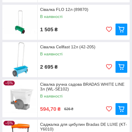
Сівалка FLO 12л (89870)
В наявності
1 505
₴
Сівалка Cellfast 12л (42-205)
В наявності
2 695
₴
–5%
Сівалка ручна садова BRADAS WHITE LINE
3л (WL-SE102)
В наявності
594,70
₴
626 ₴
–5%
Саджалка для цибулин Bradas DE LUXE (KT-
Y6010)