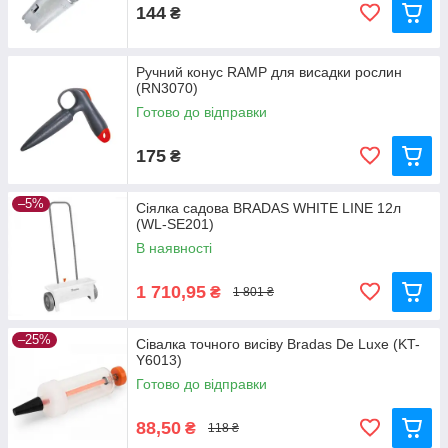
144
₴
Ручний конус RAMP для висадки рослин
(RN3070)
Готово до відправки
175
₴
–5%
Сіялка садова BRADAS WHITE LINE 12л
(WL-SE201)
В наявності
1 710,95
₴
1 801 ₴
–25%
Сівалка точного висіву Bradas De Luxe (KT-
Y6013)
Готово до відправки
88,50
₴
118 ₴