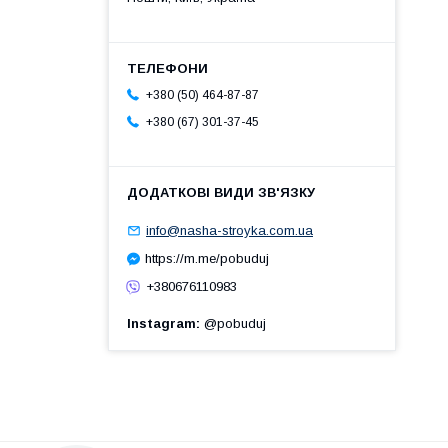
+380 (50) 464-87-87
+380 (67) 301-37-45
info@nasha-stroyka.com.ua
https://m.me/pobuduj
+380676110983
Instagram
@pobuduj