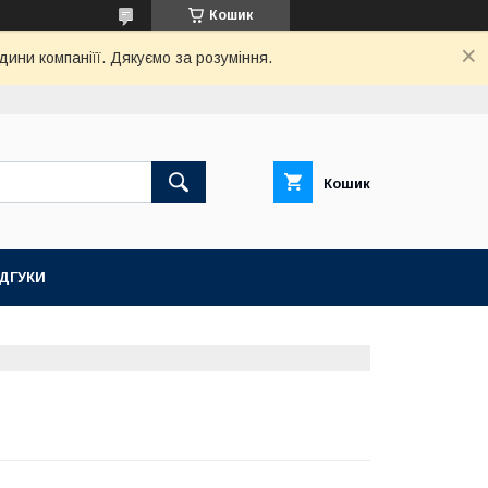
Кошик
дини компаніїї. Дякуємо за розуміння.
Кошик
ІДГУКИ