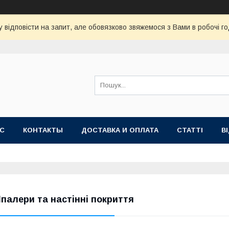
 відповісти на запит, але обовязково звяжемося з Вами в робочі го
АС
КОНТАКТЫ
ДОСТАВКА И ОПЛАТА
СТАТТІ
В
палери та настінні покриття