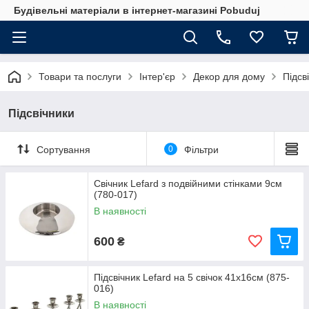
Будівельні матеріали в інтернет-магазині Pobuduj
Товари та послуги
Інтер'єр
Декор для дому
Підсв
Підсвічники
Сортування
0
Фільтри
Свічник Lefard з подвійними стінками 9см
(780-017)
В наявності
600
₴
Підсвічник Lefard на 5 свічок 41х16см (875-
016)
В наявності