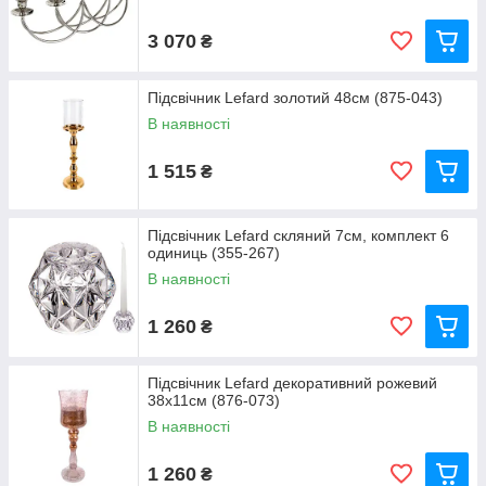
3 070
₴
Підсвічник Lefard золотий 48см (875-043)
В наявності
1 515
₴
Підсвічник Lefard скляний 7см, комплект 6
одиниць (355-267)
В наявності
1 260
₴
Підсвічник Lefard декоративний рожевий
38x11см (876-073)
В наявності
1 260
₴