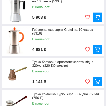
на 10 чашок (5394)
В наявності
5 903
₴
Гейзерна кавоварка Gipfel на 10 чашок
(5318)
В наявності
4 981
₴
Турка Квітковий орнамент золото мідна
320мл (320-КО золото)
В наявності
1 141
₴
Турка Ромашка Турки України мідна 750мл
(750-Р)
В наявності