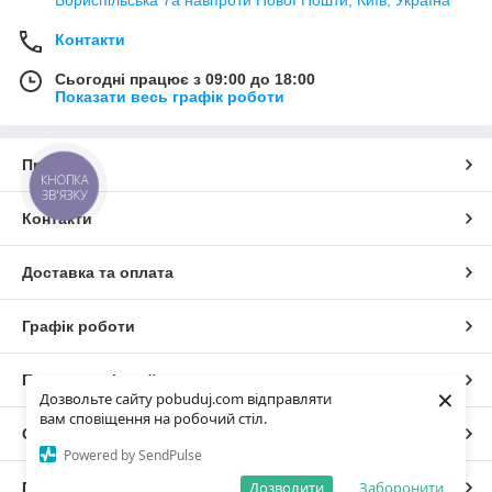
Бориспільська 7а навпроти Нової Пошти, Київ, Україна
Контакти
Сьогодні працює з 09:00 до 18:00
Показати весь графік роботи
Про нас
КНОПКА
ЗВ'ЯЗКУ
Контакти
Доставка та оплата
Графік роботи
Повна версія сайту
×
Дозвольте сайту pobuduj.com відправляти
вам сповіщення на робочий стіл.
Сайт створено на маркетплейсі
Prom.ua
Powered by SendPulse
Дозволити
Заборонити
Політика конфіденційності